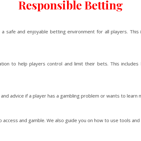
Responsible Betting
 a safe and enjoyable betting environment for all players. This
ion to help players control and limit their bets. This includes
 and advice if a player has a gambling problem or wants to lear
o access and gamble. We also guide you on how to use tools and 