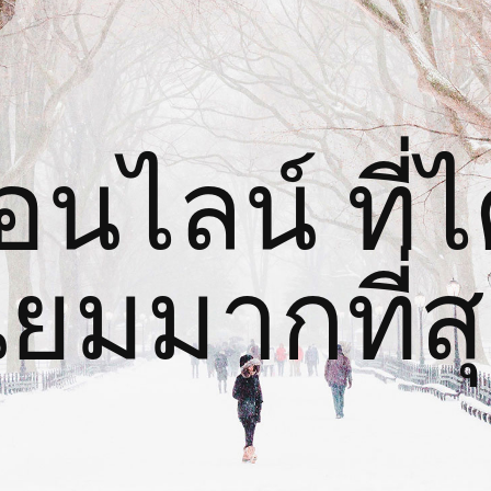
นไลน์ ที่
ิยมมากที่ส