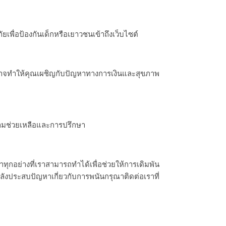
เพื่อป้องกันเด็กหรือเยาวชนเข้าถึงเว็บไซต์
อาจทำให้คุณเผชิญกับปัญหาทางการเงินและสุขภาพ
ความช่วยเหลือและการปรึกษา
ุกอย่างที่เราสามารถทำได้เพื่อช่วยให้การเดิมพัน
งประสบปัญหาเกี่ยวกับการพนันกรุณาติดต่อเราที่