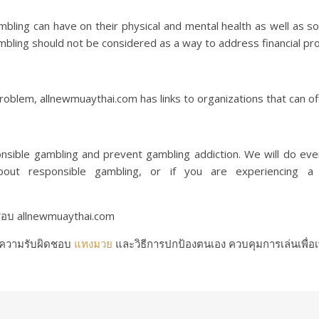
bling can have on their physical and mental health as well as 
mbling should not be considered as a way to address financial pr
blem, allnewmuaythai.com has links to organizations that can off
nsible gambling and prevent gambling addiction. We will do eve
out responsible gambling, or if you are experiencing a
ดชอบ allnewmuaythai.com
่มีความรับผิดชอบ
แทงมวย
และวิธีการปกป้องตนเอง ควบคุมการเล่นเพื่อ