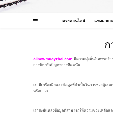
มวยออนไลน์
แทงมวยอ
ก
allnewmuaythai.com
มีความมุ่งมั่นในการสร้า
การป้องกันปัญหาการติดพนัน
เรามีเครื่องมือและข้อมูลที่จำเป็นในการช่วยผู้
หรือถาวร
เรายังมีแหล่งข้อมูลที่สามารถให้ความช่วยเหลือแล