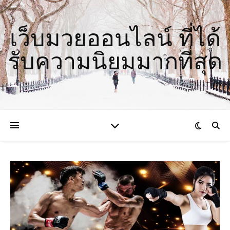
เว็บมวยออนไลน์ ที่ได้
รับความนิยมมากที่สุด