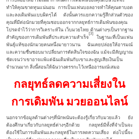
ทำให้คุณขาดทุนแน่นอน การเป็นแฟนบอลอาจทำให้คุณตาบอด
และลงเดิมพันแบบผิดๆได้ ดังนั้นควรแยกความรู้สึกส่วนตัวของ
คุณที่มีต่อนักมวยที่คุณชอบออกจากกลยุทธ์การเดิมพันของคุณ
โปรดจำไว้ว่าการวิเคราะห์ใน เว็บมวยไทย ด้านต่างๆเป็นรากฐาน
[3]
สำคัญของการเดิมพันที่ประสบความสำเร็จ
ในฐานะที่เป็นแฟน
พันธุ์แท้ของนักมวยคนหนึ่งมายาวนาน ฉันเคยปล่อยให้อารมณ์
และความชื่นชอบมาเปลี่ยนการตัดสินใจของฉัน แม้จะมีสัญญาณ
ชัดเจนว่าเขาอาจแพ้แต่ฉันเดิมพันกับเขาและสูญเสียเงินเป็น
จำนวนมาก สิ่งนี้สอนให้ฉันวางตรรกะไว้เหนืออารมณ์เสมอ
กลยุทธ์ลดความเสี่ยงใน
การเดิมพัน มวยออนไลน์
นอกจากข้อมูลด้านต่างๆที่นักพนันจะต้องรู้เกี่ยวกับมวยแล้ว ยัง
ต้องศึกษาเกี่ยวกับกลยุทธ์ต่างๆอีกด้วย กลยุทธ์มีทั้งที่จำเป็นจะ
ต้องใช้ในการเดิมพันและกลยุทธ์ในการลดความเสี่ยง ต่อไปนี้จะ