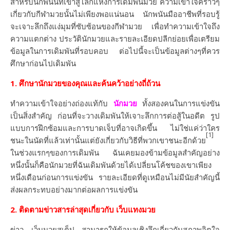
สำหรับนักพนันที่เข้าสู่โลกแห่งการเดิมพันมวย ความเข้าใจคร่าวๆ
เกี่ยวกับกีฬามวยนั้นไม่เพียงพอแน่นอน นักพนันมืออาชีพที่รอบรู้
จะเจาะลึกถึงแง่มุมที่ซับซ้อนของกีฬามวย เพื่อทำความเข้าใจถึง
ความแตกต่าง ประวัตินักมวยและรายละเอียดปลีกย่อยเพื่อเตรียม
ข้อมูลในการเดิมพันที่รอบคอบ ต่อไปนี้จะเป็นข้อมูลต่างๆที่ควร
ศึกษาก่อนไปเดิมพัน
1. ศึกษานักมวยของคุณและค้นคว้าอย่างถี่ถ้วน
ทำความเข้าใจอย่างถ่องแท้กับ
นักมวย
ทั้งสองคนในการแข่งขัน
เป็นสิ่งสำคัญ ก่อนที่จะวางเดิมพันให้เจาะลึกการต่อสู้ในอดีต รูป
แบบการฝึกซ้อมและการบาดเจ็บที่อาจเกิดขึ้น ไม่ใช่แค่ว่าใคร
[1]
ชนะในนัดที่แล้วเท่านั้นแต่ยังเกี่ยวกับวิธีที่พวกเขาชนะอีกด้วย
ในช่วงแรกๆของการเดิมพัน ฉันเคยมองข้ามข้อมูลสำคัญอย่าง
หนึ่งนั้นก็คือนักมวยที่ฉันเดิมพันด้วยได้เปลี่ยนโค้ชของเขาเพียง
หนึ่งเดือนก่อนการแข่งขัน รายละเอียดที่ดูเหมือนไม่มีนัยสำคัญนี้
ส่งผลกระทบอย่างมากต่อผลการแข่งขัน
2. ติดตามข่าวสารล่าสุดเกี่ยวกับ เว็บแทงมวย
ข่าว เว็บมวยสเต็ป สามารถให้ข้อมูลเชิงลึกเกี่ยวกับสภาพจิตใจ