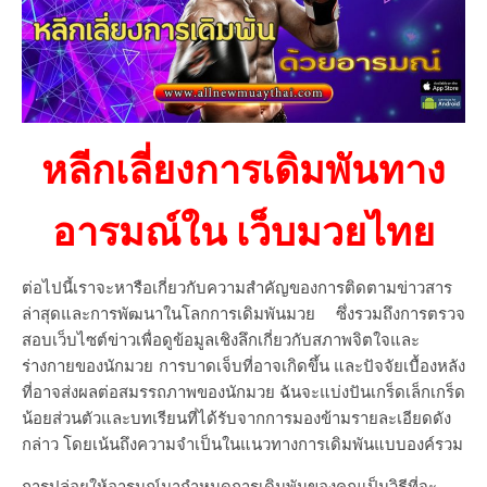
หลีกเลี่ยงการเดิมพันทาง
อารมณ์ใน เว็บมวยไทย
ต่อไปนี้เราจะหารือเกี่ยวกับความสำคัญของการติดตามข่าวสาร
ล่าสุดและการพัฒนาในโลกการเดิมพันมวย ซึ่งรวมถึงการตรวจ
สอบเว็บไซต์ข่าวเพื่อดูข้อมูลเชิงลึกเกี่ยวกับสภาพจิตใจและ
ร่างกายของนักมวย การบาดเจ็บที่อาจเกิดขึ้น และปัจจัยเบื้องหลัง
ที่อาจส่งผลต่อสมรรถภาพของนักมวย ฉันจะแบ่งปันเกร็ดเล็กเกร็ด
น้อยส่วนตัวและบทเรียนที่ได้รับจากการมองข้ามรายละเอียดดัง
กล่าว โดยเน้นถึงความจำเป็นในแนวทางการเดิมพันแบบองค์รวม
การปล่อยให้อารมณ์มากำหนดการเดิมพันของคุณเป็นวิธีที่จะ