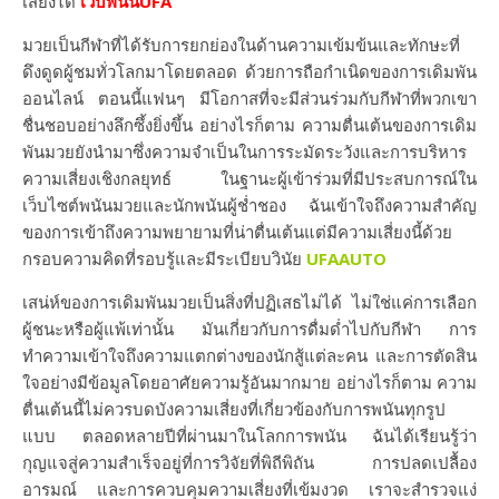
เสี่ยงได้
เว็บพนันUFA
มวยเป็นกีฬาที่ได้รับการยกย่องในด้านความเข้มข้นและทักษะที่
ดึงดูดผู้ชมทั่วโลกมาโดยตลอด ด้วยการถือกำเนิดของการเดิมพัน
ออนไลน์ ตอนนี้แฟนๆ มีโอกาสที่จะมีส่วนร่วมกับกีฬาที่พวกเขา
ชื่นชอบอย่างลึกซึ้งยิ่งขึ้น อย่างไรก็ตาม ความตื่นเต้นของการเดิม
พันมวยยังนำมาซึ่งความจำเป็นในการระมัดระวังและการบริหาร
ความเสี่ยงเชิงกลยุทธ์ ในฐานะผู้เข้าร่วมที่มีประสบการณ์ใน
เว็บไซต์พนันมวยและนักพนันผู้ช่ำชอง ฉันเข้าใจถึงความสำคัญ
ของการเข้าถึงความพยายามที่น่าตื่นเต้นแต่มีความเสี่ยงนี้ด้วย
กรอบความคิดที่รอบรู้และมีระเบียบวินัย
UFAAUTO
เสน่ห์ของการเดิมพันมวยเป็นสิ่งที่ปฏิเสธไม่ได้ ไม่ใช่แค่การเลือก
ผู้ชนะหรือผู้แพ้เท่านั้น มันเกี่ยวกับการดื่มด่ำไปกับกีฬา การ
ทำความเข้าใจถึงความแตกต่างของนักสู้แต่ละคน และการตัดสิน
ใจอย่างมีข้อมูลโดยอาศัยความรู้อันมากมาย อย่างไรก็ตาม ความ
ตื่นเต้นนี้ไม่ควรบดบังความเสี่ยงที่เกี่ยวข้องกับการพนันทุกรูป
แบบ ตลอดหลายปีที่ผ่านมาในโลกการพนัน ฉันได้เรียนรู้ว่า
กุญแจสู่ความสำเร็จอยู่ที่การวิจัยที่พิถีพิถัน การปลดเปลื้อง
อารมณ์ และการควบคุมความเสี่ยงที่เข้มงวด เราจะสำรวจแง่