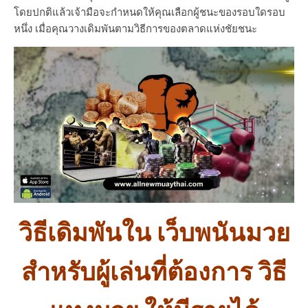
โดยปกติแล้วเจ้ามือจะกำหนดให้คุณเลือกผู้ชนะของรอบใดรอบ
หนึ่ง เมื่อคุณวางเดิมพันตามวิธีการของตลาดแห่งชัยชนะ
วิธีเดิมพันใน เว็บพนันมวย
สำหรับผู้เล่นที่ต้องการ วิธี