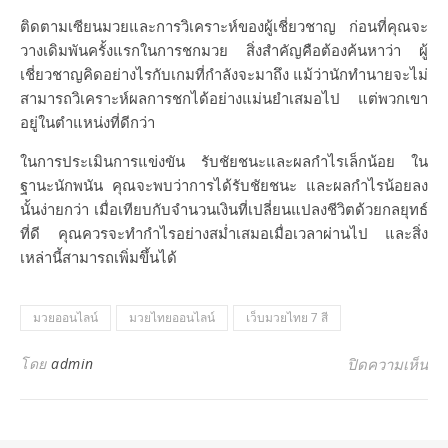
ติดตามเซียนมวยและการวิเคราะห์ของผู้เชี่ยวชาญ ก่อนที่คุณจะ
วางเดิมพันครั้งแรกในการชกมวย สิ่งสำคัญคือต้องค้นหาว่า ผู้
เชี่ยวชาญคิดอย่างไรกับเกมที่กำลังจะมาถึง แม้ว่านักทำนายจะไม่
สามารถวิเคราะห์ผลการชกได้อย่างแม่นยำเสมอไป แต่พวกเขา
อยู่ในตำแหน่งที่ดีกว่า
ในการประเมินการแข่งขัน รับชัยชนะและผลกำไรเล็กน้อย ใน
ฐานะนักพนัน คุณจะพบว่าการได้รับชัยชนะ และผลกำไรน้อยลง
นั้นง่ายกว่า เมื่อเทียบกับจำนวนเงินที่เปลี่ยนแปลงชีวิตด้วยกลยุทธ์
ที่ดี คุณควรจะทำกำไรอย่างสม่ำเสมอเมื่อเวลาผ่านไป และสิ่ง
เหล่านี้สามารถเพิ่มขึ้นได้
มวยออนไลน์
มวยไทยออนไลน์
เว็บมวยไทย 7 สี
บน 
โดย
admin
ปิดความเห็น