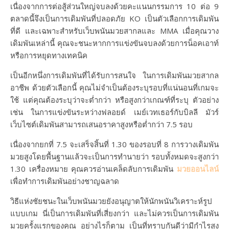
เนื่องจากการต่อสู้ส่วนใหญ่จบลงด้วยคะแนนกรรมการ 10 ต่อ 9
ตลาดนี้จึงเป็นการเดิมพันที่ปลอดภัย KO เป็นตัวเลือกการเดิมพัน
ที่ดี และเฉพาะสำหรับเว็บพนันมวยสากลและ MMA เมื่อคุณวาง
เดิมพันเหล่านี้ คุณจะชนะหากการแข่งขันจบลงด้วยการน็อคเอาท์
หรือการหยุดทางเทคนิค
เป็นอีกหนึ่งการเดิมพันที่ได้รับการสนใจ ในการเดิมพันมวยสากล
อาชีพ ด้วยตัวเลือกนี้ คุณไม่จำเป็นต้องระบุรอบที่แน่นอนที่เกมจะ
ใช้ แต่คุณต้องระบุว่าจะต่ำกว่า หรือสูงกว่าเกณฑ์ที่ระบุ ตัวอย่าง
เช่น ในการแข่งขันระหว่างฟลอยด์ เมย์เวทเธอร์กับบิลลี มัวร์
เว็บไซต์เดิมพันสามารถเสนอราคาสูงหรือต่ำกว่า 7.5 รอบ
เนื่องจากยกที่ 7.5 จะเสร็จสิ้นที่ 1.30 ของรอบที่ 8 การวางเดิมพัน
มวยสูงโดยพื้นฐานแล้วจะเป็นการทำนายว่า รอบทั้งหมดจะสูงกว่า
1.30 เครื่องหมาย คุณควรอ่านเคล็ดลับการเดิมพัน
มวยออนไลน์
เพื่อทำการเดิมพันอย่างชาญฉลาด
วิธีแห่งชัยชนะในเว็บพนันมวยยังอนุญาตให้นักพนันวิเคราะห์รูป
แบบเกม นี่เป็นการเดิมพันที่เสี่ยงกว่า และไม่ควรเป็นการเดิมพัน
มวยครั้งแรกของคุณ อย่างไรก็ตาม เป็นที่ทราบกันดีว่ามีกำไรสูง